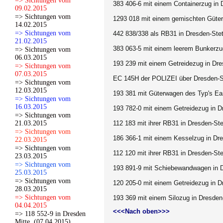
=> Sichtungen vom
383 406-6 mit einem Containerzug in 
09.02.2015
=> Sichtungen vom
1293 018 mit einem gemischten Güter
14.02.2015
=> Sichtungen vom
442 838/338 als RB31 in Dresden-Ste
21.02.2015
383 063-5 mit einem leerem Bunkerzug
=> Sichtungen vom
06.03.2015
193 239 mit einem Getreidezug in Dr
=> Sichtungen vom
07.03.2015
EC 145H der POLIZEI über Dresden-S
=> Sichtungen vom
12.03.2015
193 381 mit Güterwagen des Typ's Ea
=> Sichtungen vom
16.03.2015
193 782-0 mit einem Getreidezug in D
=> Sichtungen vom
21.03.2015
112 183 mit ihrer RB31 in Dresden-St
=> Sichtungen vom
186 366-1 mit einem Kesselzug in Dr
22.03.2015
=> Sichtungen vom
112 120 mit ihrer RB31 in Dresden-St
23.03.2015
=> Sichtungen vom
193 891-9 mit Schiebewandwagen in 
25.03.2015
=> Sichtungen vom
120 205-0 mit einem Getreidezug in D
28.03.2015
=> Sichtungen vom
193 369 mit einem Silozug in Dresden
04.04.2015
<<<Nach oben>>>
=> 118 552-9 in Dresden
Mitte. (07.04.2015)