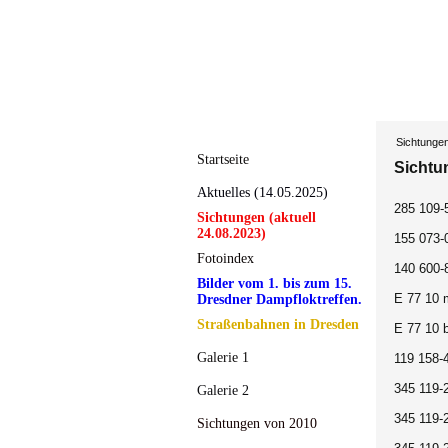
Sichtunge
Startseite
Sichtu
Aktuelles (14.05.2025)
285 109-
Sichtungen (aktuell
24.08.2023)
155 073-
Fotoindex
140 600-
Bilder vom 1. bis zum 15.
E 77 10 
Dresdner Dampfloktreffen.
Straßenbahnen in Dresden
E 77 10 b
Galerie 1
119 158-
345 119-
Galerie 2
345 119-
Sichtungen von 2010