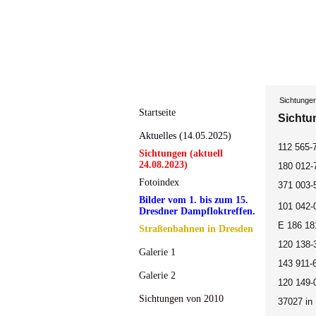
Sichtunge
Startseite
Sichtu
Aktuelles (14.05.2025)
112 565-
Sichtungen (aktuell
24.08.2023)
180 012-7
Fotoindex
371 003-
Bilder vom 1. bis zum 15.
101 042-0
Dresdner Dampfloktreffen.
E 186 181
Straßenbahnen in Dresden
120 138-3
Galerie 1
143 911-
Galerie 2
120 149-0
Sichtungen von 2010
37027 in