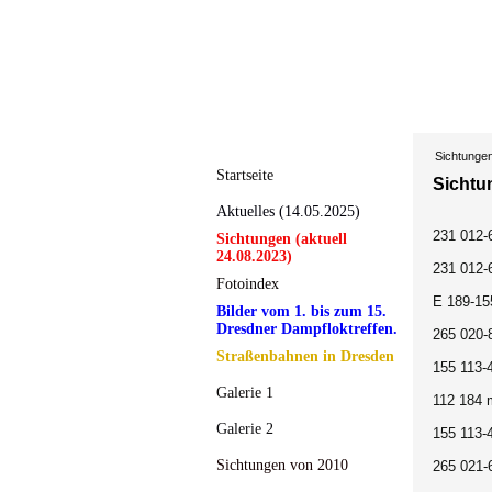
Sichtunge
Startseite
Sichtu
Aktuelles (14.05.2025)
231 012-
Sichtungen (aktuell
24.08.2023)
231 012-
Fotoindex
E 189-15
Bilder vom 1. bis zum 15.
Dresdner Dampfloktreffen.
265 020-
Straßenbahnen in Dresden
155 113-
Galerie 1
112 184 
Galerie 2
155 113-
Sichtungen von 2010
265 021-