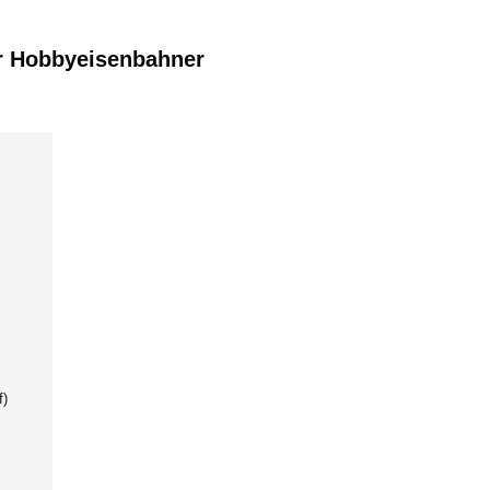
r Hobbyeisenbahner
f)