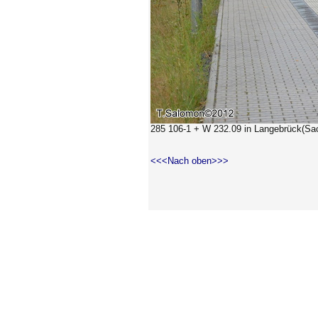
285 106-1 + W 232.09
in Langebrück(Sa
<<<Nach oben>>>