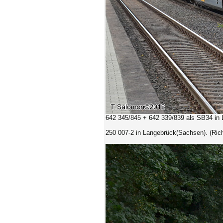
642 345/845
+
642 339/839
als SB34
in
250 007-2
in Langebrück(Sachsen). (Ric