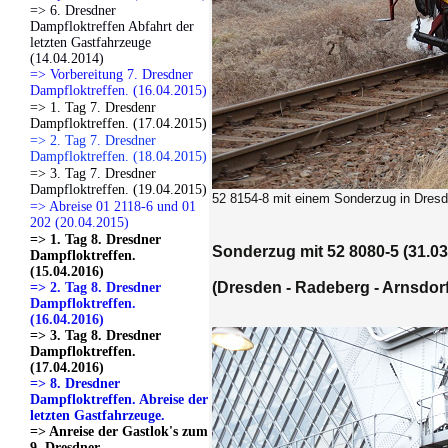
=> 6. Dresdner
Dampfloktreffen Abfahrt der
letzten Gastfahrzeuge
(14.04.2014)
=> Vorbereitung 7. Dresdner
Dampfloktreffen. (16.04.2015)
=> 1. Tag 7. Dresdenr
Dampfloktreffen. (17.04.2015)
=> 2. Tag 7. Dresdner
Dampfloktreffen. (18.04.2015)
=> 3. Tag 7. Dresdner
Dampfloktreffen. (19.04.2015)
52 8154-8 mit einem Sonderzug in Dresd
=> Abreise 01 2118-6 und 01
202 (20.04.2015)
=> 1. Tag 8. Dresdner
Sonderzug mit 52 8080-5 (31.03
Dampfloktreffen.
(15.04.2016)
(Dresden - Radeberg - Arnsdorf
=> 2. Tag 8. Dresdner
Dampfloktreffen.
(16.04.2016)
=> 3. Tag 8. Dresdner
Dampfloktreffen.
(17.04.2016)
=> 8. Dresdner
Dampfloktreffen. Abreise der
letzten Gastfahrzeuge.
=> Anreise der Gastlok's zum
9. Dresdner