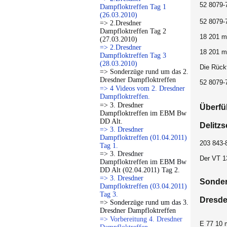
52 8079-
Dampfloktreffen Tag 1
(26.03.2010)
52 8079-
=> 2.Dresdner
Dampfloktreffen Tag 2
18 201 m
(27.03.2010)
=> 2.Dresdner
18 201 m
Dampfloktreffen Tag 3
(28.03.2010)
Die Rück
=> Sonderzüge rund um das 2.
Dresdner Dampfloktreffen
52 8079-
=> 4 Videos vom 2. Dresdner
Dampfloktreffen.
=> 3. Dresdner
Überfü
Dampfloktreffen im EBM Bw
DD Alt.
Delitz
=> 3. Dresdner
Dampfloktreffen (01.04.2011)
203 843-
Tag 1.
=> 3. Dresdner
Der VT 1
Dampfloktreffen im EBM Bw
DD Alt (02.04.2011) Tag 2.
=> 3. Dresdner
Sonder
Dampfloktreffen (03.04.2011)
Tag 3.
Dresde
=> Sonderzüge rund um das 3.
Dresdner Dampfloktreffen
=> Vorbereitung 4. Dresdner
E 77 10 