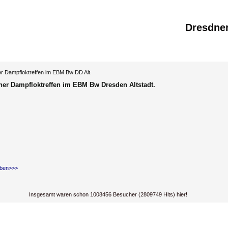
Dresdne
r Dampfloktreffen im EBM Bw DD Alt.
ner Dampfloktreffen im EBM Bw Dresden Altstadt.
ben>>>
Insgesamt waren schon 1008456 Besucher (2809749 Hits) hier!