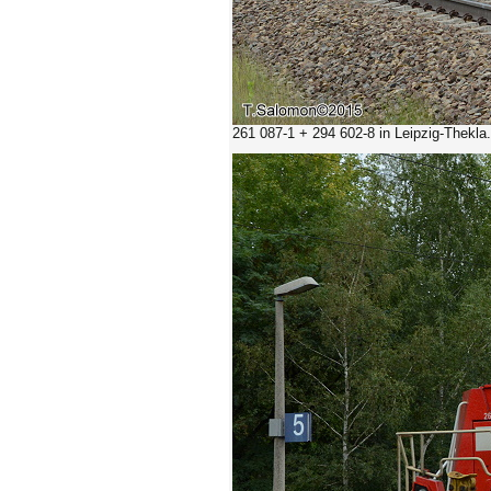
261 087-1 +
294 602-8
in Leipzig-Thekla