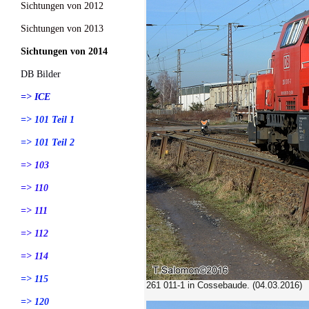
Sichtungen von 2012
Sichtungen von 2013
Sichtungen von 2014
DB Bilder
=> ICE
=> 101 Teil 1
=> 101 Teil 2
=> 103
=> 110
=> 111
=> 112
=> 114
=> 115
261 011-1
in Cossebaude. (04.03.2016)
=> 120