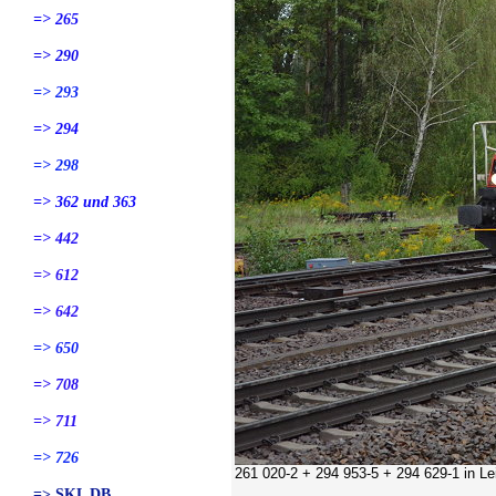
=> 265
=> 290
=> 293
=> 294
=> 298
=> 362 und 363
=> 442
=> 612
=> 642
=> 650
=> 708
=> 711
=> 726
261 020-2 + 294 953-5 + 294 629-1
in Le
=> SKL DB