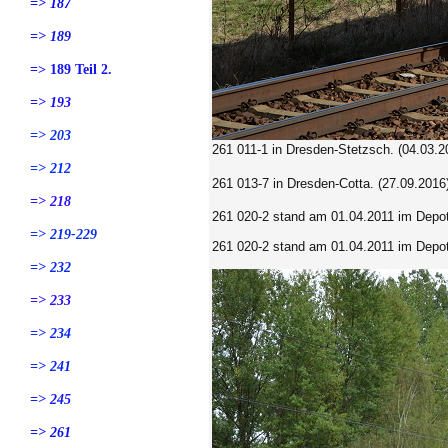
=> 187
=> 189
=> 189 Teil 2.
=> 193
=> 203
261 011-1
in Dresden-Stetzsch. (04.03.2
=> 212
261 013-7
in Dresden-Cotta. (27.09.2016
=> 218
261 020-2 stand am 01.04.2011 im Dep
=> 219-229
261 020-2 stand am 01.04.2011 im Dep
=> 232
=> 233
=> 234
=> 241
=> 245
=> 261