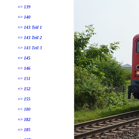
=> 139
=> 140
=> 143 Teil 1
=> 143 Teil 2
=> 143 Teil 3
=> 145
=> 146
=> 151
=> 152
=> 155
=> 180
=> 182
=> 185