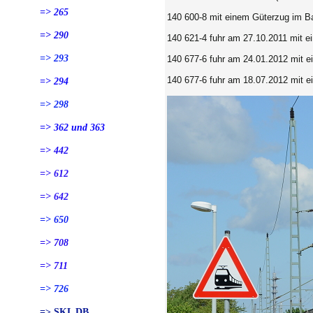
=> 265
140 600-8 mit einem Güterzug im Ba
=> 290
140 621-4 fuhr am 27.10.2011 mit 
=> 293
140 677-6 fuhr am 24.01.2012 mit e
140 677-6 fuhr am 18.07.2012 mit 
=> 294
=> 298
=> 362 und 363
=> 442
=> 612
=> 642
=> 650
=> 708
=> 711
=> 726
=> SKL DB