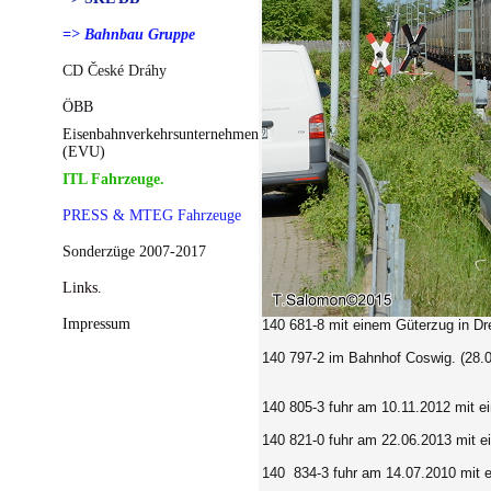
=> Bahnbau Gruppe
CD České Dráhy
ÖBB
Eisenbahnverkehrsunternehmen
(EVU)
ITL Fahrzeuge.
PRESS & MTEG Fahrzeuge
Sonderzüge 2007-2017
Links.
Impressum
140 681-8 mit einem Güterzug in Dr
140 797-2 im Bahnhof Coswig. (28.
140 805-3 fuhr am 10.11.2012 mit 
140 821-0 fuhr am 22.06.2013 mit 
140 834-3 fuhr am 14.07.2010 mit 