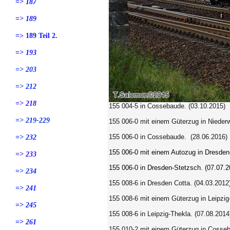
=> 187
=> 189
=> 189 Teil 2.
=> 193
=> 203
=> 212
=> 218
155 004-5
in Cossebaude. (03.10.2015)
=> 219-229
155 006-0 mit einem Güterzug in Niederw
155 006-0
in Cossebaude.
(28.06.2016)
=> 232
155 006-0 mit einem Autozug in
Dresden
=> 233
155 006-0
in Dresden-Stetzsch. (07.07.2
=> 234
155 008-6 in Dresden Cotta. (04.03.2012
=> 241
155 008-6 mit einem Güterzug in Leipzig
=> 245
155 008-6 in Leipzig-Thekla. (07.08.2014
=> 261
155 010-2 mit einem Güterzug in Cosseb