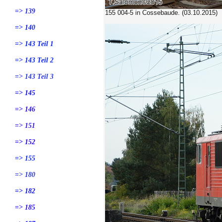
=> 139
155 004-5
in Cossebaude. (03.10.2015)
=> 140
=> 143 Teil 1
=> 143 Teil 2
=> 143 Teil 3
=> 145
=> 146
=> 151
=> 152
=> 155
=> 180
=> 182
=> 185