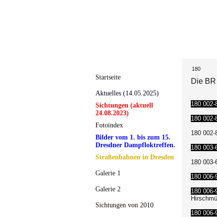
180
Startseite
Die BR
Aktuelles (14.05.2025)
180 002-
Sichtungen (aktuell
24.08.2023)
180 002-
Fotoindex
180 002-
Bilder vom 1. bis zum 15.
Dresdner Dampfloktreffen.
180 003-
Straßenbahnen in Dresden
180 003-6
Galerie 1
180 006-
Galerie 2
180 006-
Hirschmü
Sichtungen von 2010
180 006-