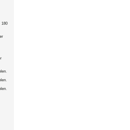
+ 180
er
r
len.
len.
len.