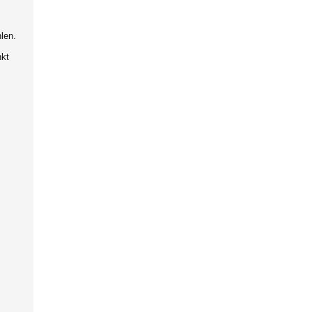
len.
nkt