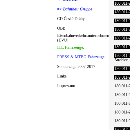
180 011-
=> Bahnbau Gruppe
180 011-
CD České Dráhy
180 011-
ÖBB
180 011-
Eisenbahnverkehrsunternehmen
180 011-
(EVU)
180 011-
ITL Fahrzeuge.
180 011-
PRESS & MTEG Fahrzeuge
Strehlen.
Sonderzüge 2007-2017
180 011-
Links.
189 011-
Impressum
180 011-9
180 011-
180 011-9
180 011-9
180 011-
180 012-