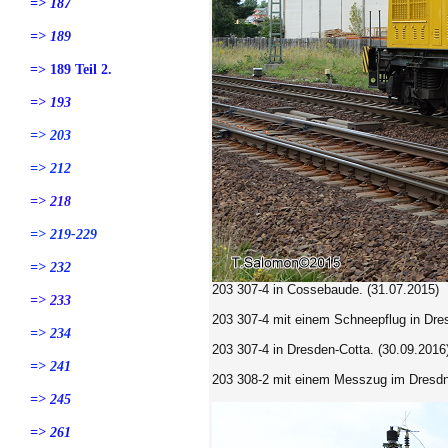
=> 187
=> 189
=> 189 Teil 2.
=> 193
=> 203
=> 212
=> 218
=> 219-229
=> 232
203 307-4
in Cossebaude. (31.07.2015)
=> 233
203 307-4 mit einem Schneepflug in Dres
=> 234
203 307-4
in Dresden-Cotta. (30.09.2016
=> 241
203 308-2 mit einem Messzug im Dresdne
=> 245
=> 261