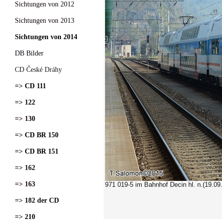
Sichtungen von 2012
Sichtungen von 2013
Sichtungen von 2014
DB Bilder
CD České Dráhy
=> CD 111
=> 122
=> 130
=> CD BR 150
=> CD BR 151
=> 162
=> 163
971 019-5 im Bahnhof Decin hl. n.(19.09
=> 182 der CD
=> 210