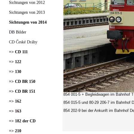
Sichtungen von 2012
Sichtungen von 2013
Sichtungen von 2014
DB Bilder
CD České Dráhy
=> CD 111
=> 122
=> 130
=> CD BR 150
=> CD BR 151
854 001-5 + Begleidwagen im Bahnhof T
=> 162
854 015-5 und 80-29 206-7 im Bahnhof D
854 202-9 bei der Ankunft im Bahnhof De
=> 163
=> 182 der CD
=> 210