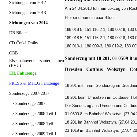
Sichtungen von 2012
Am 24.04.2013 fuhr ein Lokzug von Ros
Sichtungen von 2013
Hier sind nun ein paar Bilder.
Sichtungen von 2014
189 018-5, 151 116-2 1, 180 002-8, 180 
DB Bilder
189 018-5, 151 116-2 1, 180 002-8, 180 
CD České Dráhy
180 010-
1
,
180 009-3
, 180 019-2
,
180 00
ÖBB
Sonderzug mit 18 201, 01 0509-8 u
Eisenbahnverkehrsunternehmen
(EVU)
Dresden - Cottbus - Wolsztyn - Co
ITL Fahrzeuge.
PRESS & MTEG Fahrzeuge
18 201 mit ihrem Sonderzug im Dresdne
Sonderzüge 2007-2017
18 201 beim Umsetzen im Cottbuser Hb
=> Sonderzüge 2007
Der Sonderzug aus Dresden und Cottbus 
=> Sonderzüge 2008 Teil 1.
01 0509-8
im Bahnhof
Wolsztyn.
(27.04.
18 201
im Bahnhof
Wolsztyn.
(27.04.201
=> Sonderzüge 2008 Teil 2.
23 1019 im Bahnhof Wolsztyn.
(27.04.20
=> Sonderzüge 2009 Teil 1