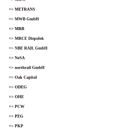
=> METRANS
=> MWB GmbH
=> MRB
=> MRCE Dispolok
=> NBE RAIL GmbH
=> NeSA
=> northrail GmbH
=> Oak Capital
=> ODEG
=> OHE
=> PCW
=> PEG
=> PKP