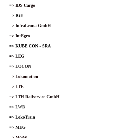
=> IDS Cargo
=> IGE
=> InfraLeuna GmbH
=> IntEgro
=> KUBE CON - SRA
=> LEG
=> LOCON
=> Lokomotion
=> LTE.
=> LTH Railservice GmbH
=> LWB
=> LokoTrain
=> MEG
=> MGW