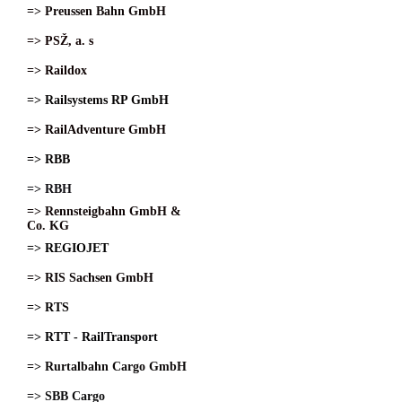
=> Preussen Bahn GmbH
=> PSŽ, a. s
=> Raildox
=> Railsystems RP GmbH
=> RailAdventure GmbH
=> RBB
=> RBH
=> Rennsteigbahn GmbH &
Co. KG
=> REGIOJET
=> RIS Sachsen GmbH
=> RTS
=> RTT - RailTransport
=> Rurtalbahn Cargo GmbH
=> SBB Cargo