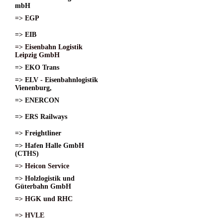
mbH
=> EGP
=> EIB
=> Eisenbahn Logistik
Leipzig GmbH
=> EKO Trans
=> ELV - Eisenbahnlogistik
Vienenburg,
=> ENERCON
=> ERS Railways
=> Freightliner
=> Hafen Halle GmbH
(CTHS)
=> Heicon Service
=> Holzlogistik und
Güterbahn GmbH
=> HGK und RHC
=> HVLE