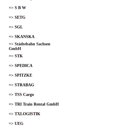
=> S B W
=> SETG
=> SGL
=> SKANSKA
=> Städtebahn Sachsen
GmbH
=> STK
=> SPEDICA
=> SPITZKE
=> STRABAG
=> TSS Cargo
=> TRI Train Rental GmbH
=> TXLOGISTIK
=> UEG