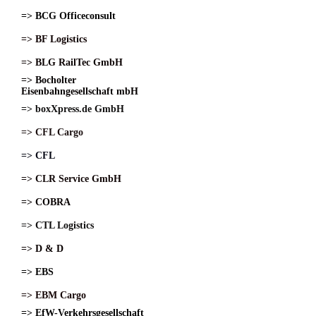
=> BCG Officeconsult
=> BF Logistics
=> BLG RailTec GmbH
=> Bocholter
Eisenbahngesellschaft mbH
=> boxXpress.de GmbH
=> CFL Cargo
=> CFL
=> CLR Service GmbH
=> COBRA
=> CTL Logistics
=> D & D
=> EBS
=> EBM Cargo
=> EfW-Verkehrsgesellschaft