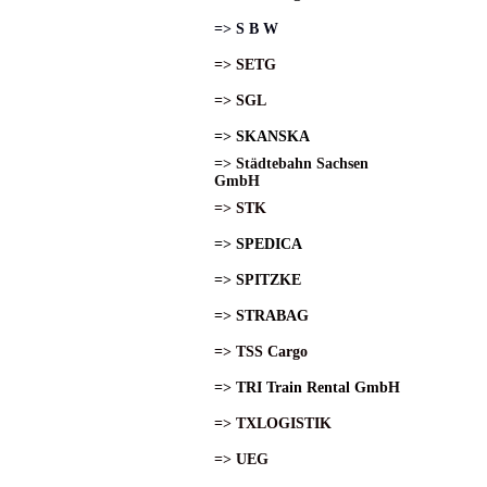
=> S B W
=> SETG
=> SGL
=> SKANSKA
=> Städtebahn Sachsen
GmbH
=> STK
=> SPEDICA
=> SPITZKE
=> STRABAG
=> TSS Cargo
=> TRI Train Rental GmbH
=> TXLOGISTIK
=> UEG