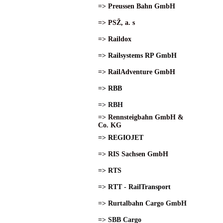
=> Preussen Bahn GmbH
=> PSŽ, a. s
=> Raildox
=> Railsystems RP GmbH
=> RailAdventure GmbH
=> RBB
=> RBH
=> Rennsteigbahn GmbH &
Co. KG
=> REGIOJET
=> RIS Sachsen GmbH
=> RTS
=> RTT - RailTransport
=> Rurtalbahn Cargo GmbH
=> SBB Cargo