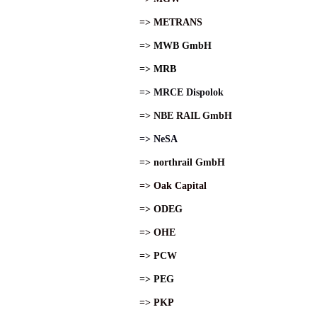
=> METRANS
=> MWB GmbH
=> MRB
=> MRCE Dispolok
=> NBE RAIL GmbH
=> NeSA
=> northrail GmbH
=> Oak Capital
=> ODEG
=> OHE
=> PCW
=> PEG
=> PKP