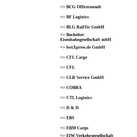
=> BCG Officeconsult
=> BF Logistics
=> BLG RailTec GmbH
=> Bocholter
Eisenbahngesellschaft mbH
=> boxXpress.de GmbH
=> CFL Cargo
=> CFL
=> CLR Service GmbH
=> COBRA
=> CTL Logistics
=> D & D
=> EBS
=> EBM Cargo
=> EfW-Verkehrsgesellschaft