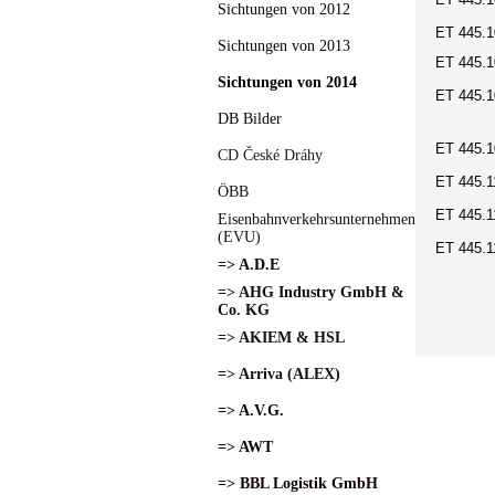
Sichtungen von 2012
ET 445.1
Sichtungen von 2013
ET 445.
Sichtungen von 2014
ET 445.1
DB Bilder
ET 445.1
CD České Dráhy
ET 445.1
ÖBB
ET 445.1
Eisenbahnverkehrsunternehmen
(EVU)
ET 445.1
=> A.D.E
=> AHG Industry GmbH &
Co. KG
=> AKIEM & HSL
=> Arriva (ALEX)
=> A.V.G.
=> AWT
=> BBL Logistik GmbH