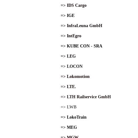
=> IDS Cargo
=> IGE
=> InfraLeuna GmbH
=> IntEgro
=> KUBE CON - SRA
=> LEG
=> LOCON
=> Lokomotion
=> LTE.
=> LTH Railservice GmbH
=> LWB
=> LokoTrain
=> MEG
=> MGW