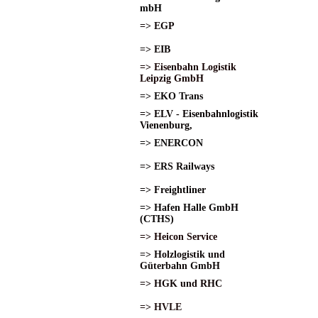
mbH
=> EGP
=> EIB
=> Eisenbahn Logistik
Leipzig GmbH
=> EKO Trans
=> ELV - Eisenbahnlogistik
Vienenburg,
=> ENERCON
=> ERS Railways
=> Freightliner
=> Hafen Halle GmbH
(CTHS)
=> Heicon Service
=> Holzlogistik und
Güterbahn GmbH
=> HGK und RHC
=> HVLE