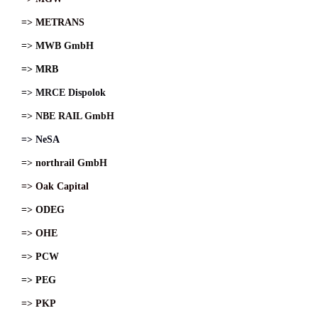
=> METRANS
=> MWB GmbH
=> MRB
=> MRCE Dispolok
=> NBE RAIL GmbH
=> NeSA
=> northrail GmbH
=> Oak Capital
=> ODEG
=> OHE
=> PCW
=> PEG
=> PKP