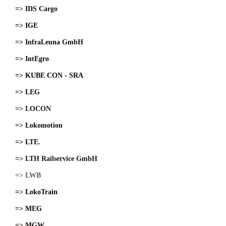
=> IDS Cargo
=> IGE
=> InfraLeuna GmbH
=> IntEgro
=> KUBE CON - SRA
=> LEG
=> LOCON
=> Lokomotion
=> LTE.
=> LTH Railservice GmbH
=> LWB
=> LokoTrain
=> MEG
=> MGW