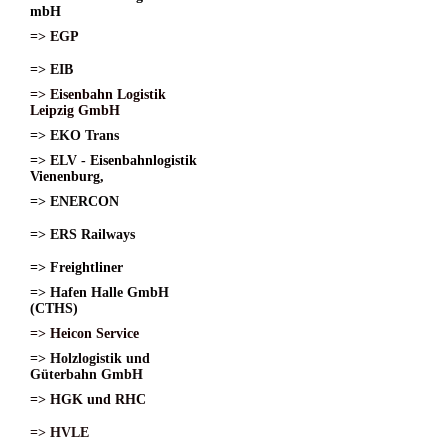
mbH
=> EGP
=> EIB
=> Eisenbahn Logistik
Leipzig GmbH
=> EKO Trans
=> ELV - Eisenbahnlogistik
Vienenburg,
=> ENERCON
=> ERS Railways
=> Freightliner
=> Hafen Halle GmbH
(CTHS)
=> Heicon Service
=> Holzlogistik und
Güterbahn GmbH
=> HGK und RHC
=> HVLE