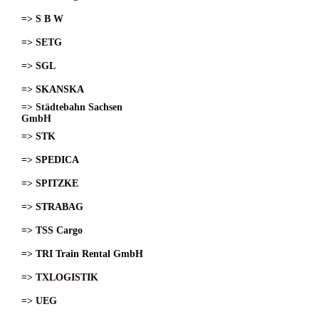
=> S B W
=> SETG
=> SGL
=> SKANSKA
=> Städtebahn Sachsen
GmbH
=> STK
=> SPEDICA
=> SPITZKE
=> STRABAG
=> TSS Cargo
=> TRI Train Rental GmbH
=> TXLOGISTIK
=> UEG