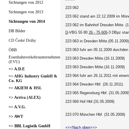
Sichtungen von 2012
223 062
Sichtungen von 2013
223 062 stand am 22.12.2009 im Mün
Sichtungen von 2014
223 062 im Bahnhof Dresden Mitte. (1
DB Bilder
D
-VBG 55 80
26 - 75 605
-3 DBpz sta
CD České Dráhy
223 063 in Dresden Mitte.(05.11.2009)
223 063 fuhr am 05.11.2009 durchden
ÖBB
Eisenbahnverkehrsunternehmen
223 063 Dresden Mitte.(16.11.2009)
(EVU)
223 063 Dresden Mitte.(16.11.2009)
=> A.D.E
223 064 fuhr am 26.11.2011 mit einem
=> AHG Industry GmbH &
Co. KG
223 064 Dresden Hbf. (26.11.2011)
=> AKIEM & HSL
223 065 Regensburg Hbf. (31.05.2009
=> Arriva (ALEX)
223 069 Hof Hbf.(31.05.2009)
=> A.V.G.
223 070 München Hbf. (31.05.2009)
=> AWT
=> BBL Logistik GmbH
<<<Nach oben>>>