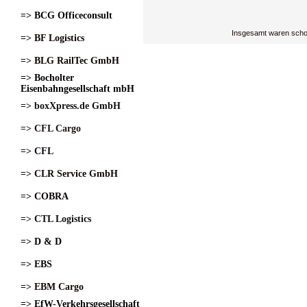
=> BCG Officeconsult
Insgesamt waren scho
=> BF Logistics
=> BLG RailTec GmbH
=> Bocholter
Eisenbahngesellschaft mbH
=> boxXpress.de GmbH
=> CFL Cargo
=> CFL
=> CLR Service GmbH
=> COBRA
=> CTL Logistics
=> D & D
=> EBS
=> EBM Cargo
=> EfW-Verkehrsgesellschaft