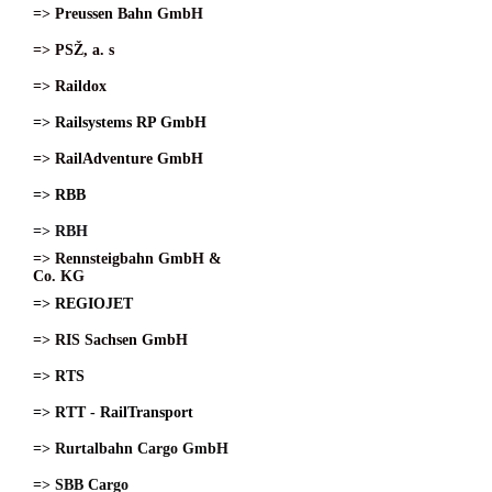
=> Preussen Bahn GmbH
=> PSŽ, a. s
=> Raildox
=> Railsystems RP GmbH
=> RailAdventure GmbH
=> RBB
=> RBH
=> Rennsteigbahn GmbH &
Co. KG
=> REGIOJET
=> RIS Sachsen GmbH
=> RTS
=> RTT - RailTransport
=> Rurtalbahn Cargo GmbH
=> SBB Cargo