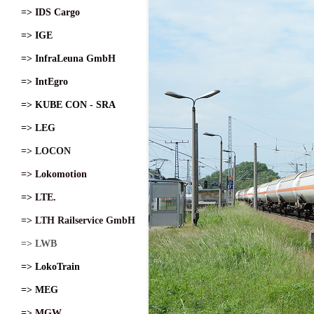
=> IDS Cargo
=> IGE
=> InfraLeuna GmbH
=> IntEgro
=> KUBE CON - SRA
=> LEG
=> LOCON
=> Lokomotion
=> LTE.
=> LTH Railservice GmbH
=> LWB
=> LokoTrain
=> MEG
=> MGW