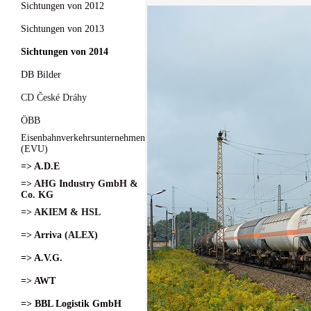
Sichtungen von 2012
Sichtungen von 2013
Sichtungen von 2014
DB Bilder
CD České Dráhy
ÖBB
Eisenbahnverkehrsunternehmen
(EVU)
=> A.D.E
=> AHG Industry GmbH &
Co. KG
=> AKIEM & HSL
=> Arriva (ALEX)
=> A.V.G.
=> AWT
=> BBL Logistik GmbH