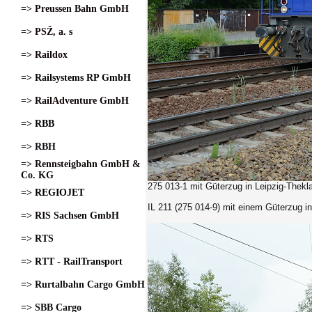
=> Preussen Bahn GmbH
=> PSŽ, a. s
=> Raildox
=> Railsystems RP GmbH
=> RailAdventure GmbH
=> RBB
=> RBH
=> Rennsteigbahn GmbH &
Co. KG
275 013-1
mit Güterzug in Leipzig-Thekl
=> REGIOJET
IL 211 (275 014-9) mit einem Güterzug in
=> RIS Sachsen GmbH
=> RTS
=> RTT - RailTransport
=> Rurtalbahn Cargo GmbH
=> SBB Cargo