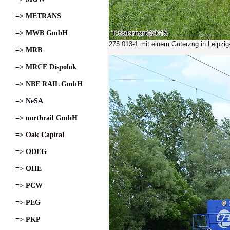
=> METRANS
=> MWB GmbH
275 013-1
mit einem Güterzug in Leipzig
=> MRB
=> MRCE Dispolok
=> NBE RAIL GmbH
=> NeSA
=> northrail GmbH
=> Oak Capital
=> ODEG
=> OHE
=> PCW
=> PEG
=> PKP