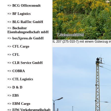
=> BCG Officeconsult
=> BF Logistics
=> BLG RailTec GmbH
=> Bocholter
Eisenbahngesellschaft mbH
=> boxXpress.de GmbH
IL 207
(275 010-7) mit einem Güterzug in
=> CFL Cargo
=> CFL
=> CLR Service GmbH
=> COBRA
=> CTL Logistics
=> D & D
=> EBS
=> EBM Cargo
=> EfW-Verkehrsgesellschaft