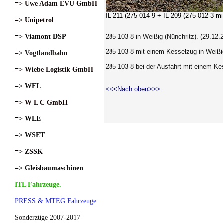
=> Uwe Adam EVU GmbH
IL 211 (275 014-9 + IL 209 (275 012-3
mit
=> Unipetrol
=> Viamont DSP
285 103-8 in
Weißig (Nünchritz). (29.12.
285 103-8 mit einem Kesselzug in
Weißi
=> Vogtlandbahn
285 103-8 bei der Ausfahrt mit einem K
=> Wiebe Logistik GmbH
=> WFL
<<<Nach oben>>>
=> W L C GmbH
=> WLE
=> WSET
=> ZSSK
=> Gleisbaumaschinen
ITL Fahrzeuge.
PRESS & MTEG Fahrzeuge
Sonderzüge 2007-2017