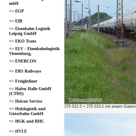
mbH
=> EGP
=> EIB
=> Eisenbahn Logistik
Leipzig GmbH
=> EKO Trans
=> ELV - Eisenbahnlogistik
Vienenburg,
=> ENERCON
=> ERS Railways
=> Freightliner
=> Hafen Halle GmbH
(CTHS)
=> Heicon Service
275 012-3 + 275 013-1
mit einem Güterzu
=> Holzlogistik und
Güterbahn GmbH
=> HGK und RHC
=> HVLE