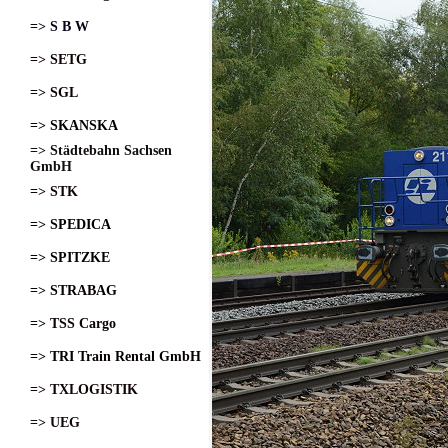
=> S B W
=> SETG
=> SGL
=> SKANSKA
=> Städtebahn Sachsen
GmbH
=> STK
=> SPEDICA
=> SPITZKE
=> STRABAG
=> TSS Cargo
=> TRI Train Rental GmbH
=> TXLOGISTIK
=> UEG