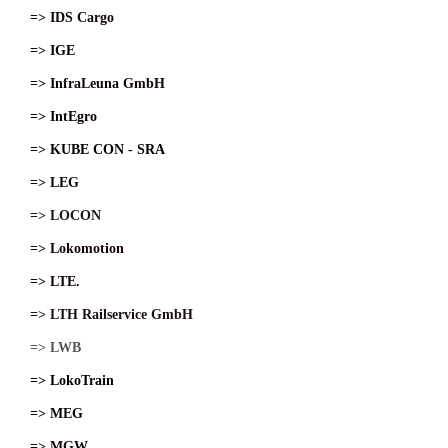
=> IDS Cargo
=> IGE
=> InfraLeuna GmbH
=> IntEgro
=> KUBE CON - SRA
=> LEG
=> LOCON
=> Lokomotion
=> LTE.
=> LTH Railservice GmbH
=> LWB
=> LokoTrain
=> MEG
=> MGW