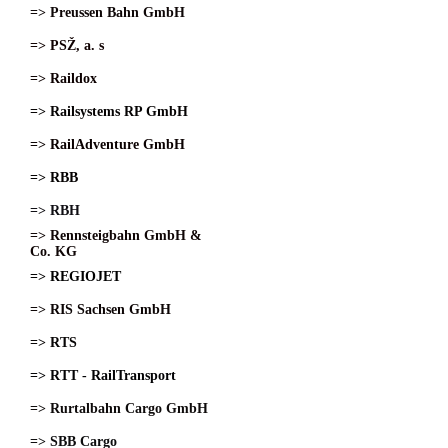
=> Preussen Bahn GmbH
=> PSŽ, a. s
=> Raildox
=> Railsystems RP GmbH
=> RailAdventure GmbH
=> RBB
=> RBH
=> Rennsteigbahn GmbH &
Co. KG
=> REGIOJET
=> RIS Sachsen GmbH
=> RTS
=> RTT - RailTransport
=> Rurtalbahn Cargo GmbH
=> SBB Cargo