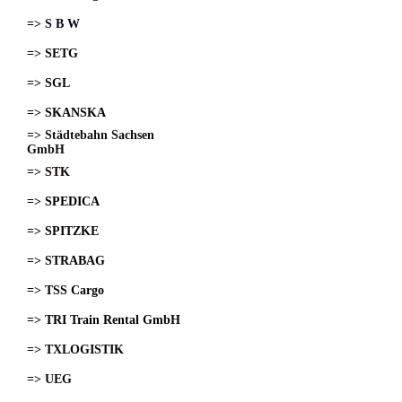
=> S B W
=> SETG
=> SGL
=> SKANSKA
=> Städtebahn Sachsen
GmbH
=> STK
=> SPEDICA
=> SPITZKE
=> STRABAG
=> TSS Cargo
=> TRI Train Rental GmbH
=> TXLOGISTIK
=> UEG