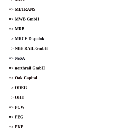
=> METRANS
=> MWB GmbH
=> MRB
=> MRCE Dispolok
=> NBE RAIL GmbH
=> NeSA
=> northrail GmbH
=> Oak Capital
=> ODEG
=> OHE
=> PCW
=> PEG
=> PKP