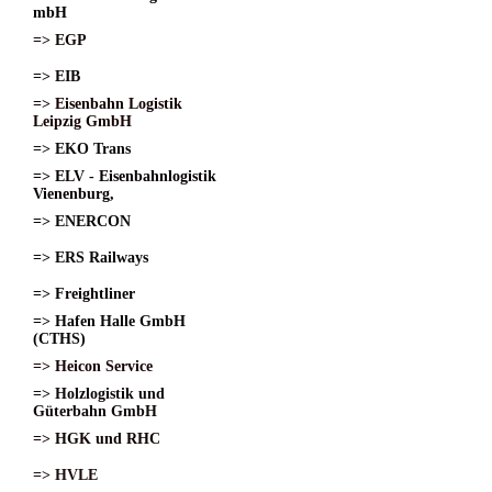
mbH
=> EGP
=> EIB
=> Eisenbahn Logistik
Leipzig GmbH
=> EKO Trans
=> ELV - Eisenbahnlogistik
Vienenburg,
=> ENERCON
=> ERS Railways
=> Freightliner
=> Hafen Halle GmbH
(CTHS)
=> Heicon Service
=> Holzlogistik und
Güterbahn GmbH
=> HGK und RHC
=> HVLE