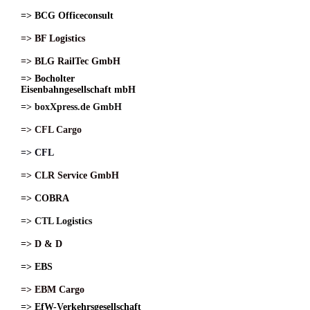
=> BCG Officeconsult
=> BF Logistics
=> BLG RailTec GmbH
=> Bocholter
Eisenbahngesellschaft mbH
=> boxXpress.de GmbH
=> CFL Cargo
=> CFL
=> CLR Service GmbH
=> COBRA
=> CTL Logistics
=> D & D
=> EBS
=> EBM Cargo
=> EfW-Verkehrsgesellschaft