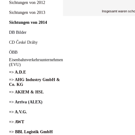
Sichtungen von 2012
Insgesamt waren scho
Sichtungen von 2013
Sichtungen von 2014
DB Bilder
CD České Dráhy
ÖBB
Eisenbahnverkehrsunternehmen
(EVU)
=> A.D.E
=> AHG Industry GmbH &
Co. KG
=> AKIEM & HSL
=> Arriva (ALEX)
=> A.V.G.
=> AWT
=> BBL Logistik GmbH