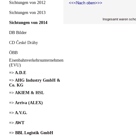
Sichtungen von 2012
<<<Nach oben>>>
Sichtungen von 2013
Insgesamt waren scho
Sichtungen von 2014
DB Bilder
CD České Dráhy
ÖBB
Eisenbahnverkehrsunternehmen
(EVU)
=> A.D.E
=> AHG Industry GmbH &
Co. KG
=> AKIEM & HSL
=> Arriva (ALEX)
=> A.V.G.
=> AWT
=> BBL Logistik GmbH