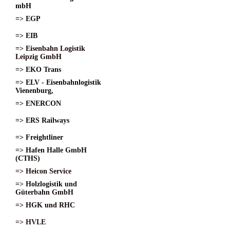
mbH
=> EGP
=> EIB
=> Eisenbahn Logistik
Leipzig GmbH
=> EKO Trans
=> ELV - Eisenbahnlogistik
Vienenburg,
=> ENERCON
=> ERS Railways
=> Freightliner
=> Hafen Halle GmbH
(CTHS)
=> Heicon Service
=> Holzlogistik und
Güterbahn GmbH
=> HGK und RHC
=> HVLE