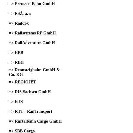
=> Preussen Bahn GmbH
=> PSŽ, a. s
=> Raildox
=> Railsystems RP GmbH
=> RailAdventure GmbH
=> RBB
=> RBH
=> Rennsteigbahn GmbH &
Co. KG
=> REGIOJET
=> RIS Sachsen GmbH
=> RTS
=> RTT - RailTransport
=> Rurtalbahn Cargo GmbH
=> SBB Cargo