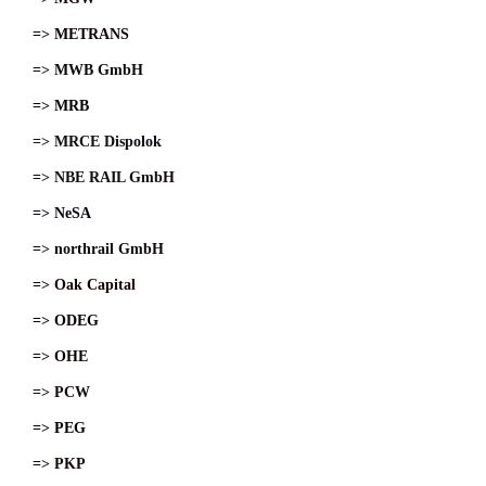
=> METRANS
=> MWB GmbH
=> MRB
=> MRCE Dispolok
=> NBE RAIL GmbH
=> NeSA
=> northrail GmbH
=> Oak Capital
=> ODEG
=> OHE
=> PCW
=> PEG
=> PKP