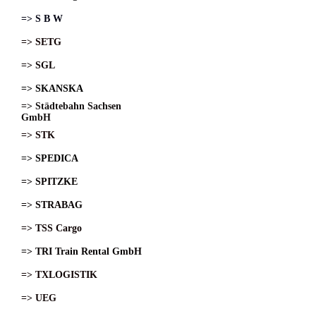
=> S B W
=> SETG
=> SGL
=> SKANSKA
=> Städtebahn Sachsen
GmbH
=> STK
=> SPEDICA
=> SPITZKE
=> STRABAG
=> TSS Cargo
=> TRI Train Rental GmbH
=> TXLOGISTIK
=> UEG