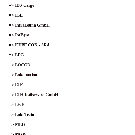
=> IDS Cargo
=> IGE
=> InfraLeuna GmbH
=> IntEgro
=> KUBE CON - SRA
=> LEG
=> LOCON
=> Lokomotion
=> LTE.
=> LTH Railservice GmbH
=> LWB
=> LokoTrain
=> MEG
=> MGW