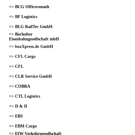
=> BCG Officeconsult
=> BF Logistics
=> BLG RailTec GmbH
=> Bocholter
Eisenbahngesellschaft mbH
=> boxXpress.de GmbH
=> CFL Cargo
=> CFL
=> CLR Service GmbH
=> COBRA
=> CTL Logistics
=> D & D
=> EBS
=> EBM Cargo
=> EfW-Verkehrsgesellschaft