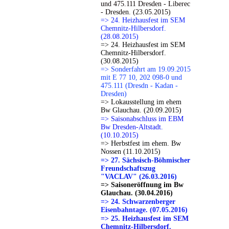
und 475.111 Dresden - Liberec
- Dresden. (23.05.2015)
=> 24. Heizhausfest im SEM
Chemnitz-Hilbersdorf.
(28.08.2015)
=> 24. Heizhausfest im SEM
Chemnitz-Hilbersdorf.
(30.08.2015)
=> Sonderfahrt am 19.09.2015
mit E 77 10, 202 098-0 und
475.111 (Dresdn - Kadan -
Dresden)
=> Lokausstellung im ehem
Bw Glauchau. (20.09.2015)
=> Saisonabschluss im EBM
Bw Dresden-Altstadt.
(10.10.2015)
=> Herbstfest im ehem. Bw
Nossen (11.10.2015)
=> 27. Sächsisch-Böhmischer
Freundschaftszug
"VACLAV" (26.03.2016)
=> Saisoneröffnung im Bw
Glauchau. (30.04.2016)
=> 24. Schwarzenberger
Eisenbahntage. (07.05.2016)
=> 25. Heizhausfest im SEM
Chemnitz-Hilbersdorf.