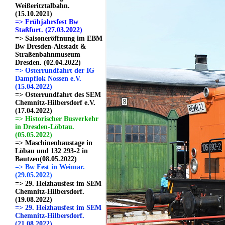
Weißeritztalbahn.
(15.10.2021)
=> Frühjahrsfest Bw
Staßfurt. (27.03.2022)
=> Saisoneröffnung im EBM
Bw Dresden-Altstadt &
Straßenbahnmuseum
Dresden. (02.04.2022)
=> Osterrundfahrt der IG
Dampflok Nossen e.V.
(15.04.2022)
=> Osterrundfahrt des SEM
Chemnitz-Hilbersdorf e.V.
(17.04.2022)
=> Historischer Busverkehr
in Dresden-Löbtau.
(05.05.2022)
=> Maschinenhaustage in
Löbau und 132 293-2 in
Bautzen(08.05.2022)
=> Bw Fest in Weimar.
(29.05.2022)
=> 29. Heizhausfest im SEM
Chemnitz-Hilbersdorf.
(19.08.2022)
=> 29. Heizhausfest im SEM
Chemnitz-Hilbersdorf.
(21.08.2022)