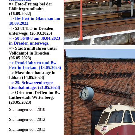
=> Foto-Freitag bei der
Lößnitzgrundbahn.
(16.09.2022)
=> Bw Fest in Glauchau am
18.09.2022
=> 52 8141-5 in Dresden
unterwegs. (26.03.2023)
=> 50 3648-8 am 30.04.2023
in Dresden unterwegs.
=> Stadtrundfahren unter
Volldampf in Dresden
(06.05.2023)
=> Pendelfahrten und Bw
Fest in Luckau. (13.05.2023)
=> Maschinenhaustage in
Löbau (14.05.2023)
=> 29. Schwarzenberger
Eisenbahntage. (21.05.2023)
=> Orientrot-Treffen im Bw
Lutherstadt Wittenberg.
(28.05.2023)
Sichtungen von 2010
Sichtungen von 2012
Sichtungen von 2013