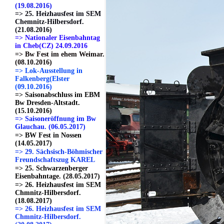
(19.08.2016)
=> 25. Heizhausfest im SEM
Chemnitz-Hilbersdorf.
(21.08.2016)
=> Nationaler Eisenbahntag
in Cheb(CZ) 24.09.2016
=> Bw Fest im ehem Weimar.
(08.10.2016)
=> Lok-Ausstellung in
Falkenberg(Elster
(09.10.2016)
=> Saisonabschluss im EBM
Bw Dresden-Altstadt.
(15.10.2016)
=> Saisoneröffnung im Bw
Glauchau. (06.05.2017)
=> BW Fest in Nossen
(14.05.2017)
=> 29. Sächsisch-Böhmischer
Freundschaftszug KAREL
=> 25. Schwarzenberger
Eisenbahntage. (28.05.2017)
=> 26. Heizhausfest im SEM
Chmnitz-Hilbersdorf.
(18.08.2017)
=> 26. Heizhausfest im SEM
Chmnitz-Hilbersdorf.