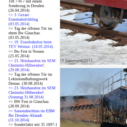
118 770-7 mit einem
Sonderzug in Dresden.
(26.04.2014)
=> 3. Geraer
Eisenbahnfrühling
(03.05.2014)
=> Tag der offenen Tür im
ehem Bw Glauchau.
(03.05.2014)
=> 19. Eisenbahnfest beim
TEV Weimar. (24.05.2014)
=> Bw Fest in Nossen.
(25.05.2014)
=> 23. Heizhausfest im SEM
Chemnitz-Hilbersdorf.
(29.08.2014)
=> Tag der offenen Tür im
Lokinstandhaltungswerk
Dessau. (30.08.2014)
=> 23. Heizhausfest im SEM
Chemnitz-Hilbersdorf.
(Sonntag 31.08.2014)
=> BW Fest in Glauchau.
(28.09.2014)
=> Saisonabschluss im EBM
Bw Dresden-Altstadt.
(11.10.2014)
=> Sonderfahrt mit 35 1097-1