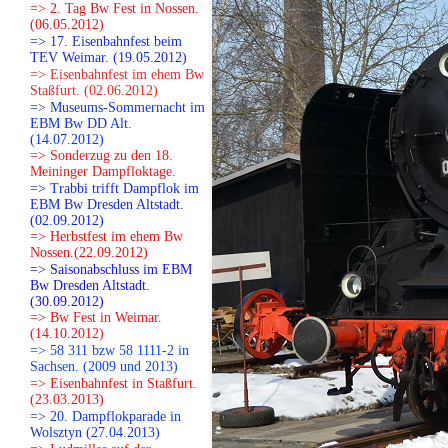
=> 2. Tag Bw Fest in Nossen.
(06.05.2012)
=> 17. Eisenbahnfest beim
TEV Weimar. (19.05.2012)
=> Eisenbahnfest im ehem Bw
Staßfurt. (02.06.2012)
=> Museums-Sommernacht im
EBM Bw DD Alt.
(14.07.2012)
=> Sonderzug zu den 18.
Meininger Dampfloktage.
=> Trabbi trifft Dampflok im
EBM Bw Dresden Altstadt.
(02.09.2012)
=> Herbstfest im ehem Bw
Nossen.(22.09.2012)
=> Saisonabschluss im EBM
Bw Dresden Altstadt.
(30.09.2012)
=> Bw Fest in Weimar.
(14.10.2012)
=> 58 311 bzw 58 1111-2 in
Sachsen. (2009 und 2013)
=> Eisenbahnfest in Staßfurt.
(23.03.2013)
=> 20. Dampflokparade in
Wolsztyn (27.04.2013)