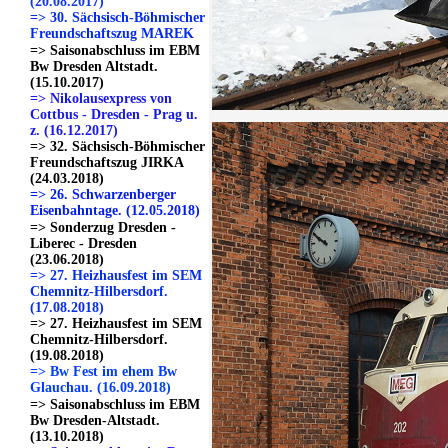
(20.08.2017)
=> 30. Sächsisch-Böhmischer
Freundschaftszug MAREK
=> Saisonabschluss im EBM
Bw Dresden Altstadt.
(15.10.2017)
=> Nikolausexpress von
Cottbus - Dresden - Prag u.
z. (16.12.2017)
=> 32. Sächsisch-Böhmischer
Freundschaftszug JIRKA
(24.03.2018)
=> 26. Schwarzenberger
Eisenbahntage. (12.05.2018)
=> Sonderzug Dresden -
Liberec - Dresden
(23.06.2018)
=> 27. Heizhausfest im SEM
Chemnitz-Hilbersdorf.
(17.08.2018)
=> 27. Heizhausfest im SEM
Chemnitz-Hilbersdorf.
(19.08.2018)
=> Bw Fest im ehem Bw
Glauchau. (16.09.2018)
=> Saisonabschluss im EBM
Bw Dresden-Altstadt.
(13.10.2018)