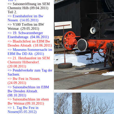
=> Saisoneröffnung im SEM
Chemnitz Hilb (09.04.2011)
Teil 2.
=> Eisenbahnfest im Bw
Nossen. (14.05.2011)
=> V100 Treffen im BW
Weimar. (29.05.2011)
=> 19. Schwarzenberger
Eisenbahntage. (04.06.2011)
=> Blaulichtfest im EBM Bw
Dresden Altstadt. (18.06.2011)
=> Museums-Sommernacht im
EBM Bw DD Alt. (2011)
=> 21. Heizhausfest im SEM
Chemnitz Hilbersdorf.
(20.08.2011)
=> Pendelverkehr zum Tag der
Sachsen.
=> Bw Fest in Nossen.
(24.09.2011)
=> Saisonabschluss im EBM
Bw Dresden Altstadt.
(08.10.2011)
=> Saisonabschluss im ehem
Bw Weimar.(09.10.2011)
=> 1. Tag Bw Fest in
Nossen(05.05.2012)