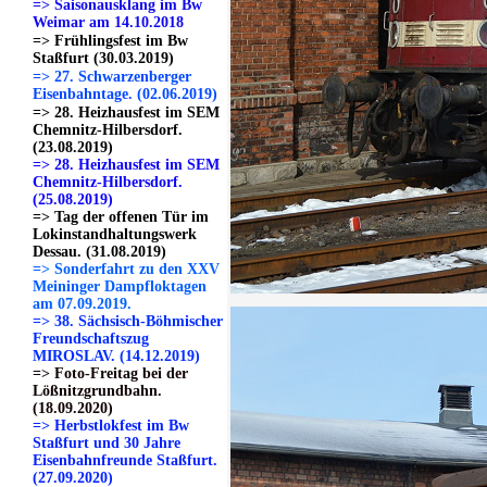
=> Saisonausklang im Bw
Weimar am 14.10.2018
=> Frühlingsfest im Bw
Staßfurt (30.03.2019)
=> 27. Schwarzenberger
Eisenbahntage. (02.06.2019)
=> 28. Heizhausfest im SEM
Chemnitz-Hilbersdorf.
(23.08.2019)
=> 28. Heizhausfest im SEM
Chemnitz-Hilbersdorf.
(25.08.2019)
=> Tag der offenen Tür im
Lokinstandhaltungswerk
Dessau. (31.08.2019)
=> Sonderfahrt zu den XXV
Meininger Dampfloktagen
am 07.09.2019.
=> 38. Sächsisch-Böhmischer
Freundschaftszug
MIROSLAV. (14.12.2019)
=> Foto-Freitag bei der
Lößnitzgrundbahn.
(18.09.2020)
=> Herbstlokfest im Bw
Staßfurt und 30 Jahre
Eisenbahnfreunde Staßfurt.
(27.09.2020)