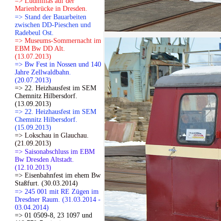
=> Ludmillas auf der
Marienbrücke in Dresden.
=> Stand der Bauarbeiten
zwischen DD-Pieschen und
Radebeul Ost.
=> Museums-Sommernacht im
EBM Bw DD Alt.
(13.07.2013)
=> Bw Fest in Nossen und 140
Jahre Zellwaldbahn.
(20.07.2013)
=> 22. Heizhausfest im SEM
Chemnitz Hilbersdorf.
(13.09.2013)
=> 22. Heizhausfest im SEM
Chemnitz Hilbersdorf.
(15.09.2013)
=> Lokschau in Glauchau.
(21.09.2013)
=> Saisonabschluss im EBM
Bw Dresden Altstadt.
(12.10.2013)
=> Eisenbahnfest im ehem Bw
Staßfurt. (30.03.2014)
=> 245 001 mit RE Zügen im
Dresdner Raum. (31.03.2014 -
03.04.2014)
=> 01 0509-8, 23 1097 und