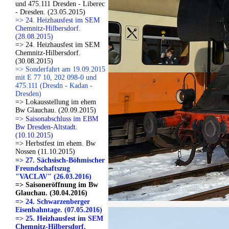
und 475.111 Dresden - Liberec
- Dresden. (23.05.2015)
=> 24. Heizhausfest im SEM
Chemnitz-Hilbersdorf.
(28.08.2015)
=> 24. Heizhausfest im SEM
Chemnitz-Hilbersdorf.
(30.08.2015)
=> Sonderfahrt am 19.09.2015
mit E 77 10, 202 098-0 und
475.111 (Dresdn - Kadan -
Dresden)
=> Lokausstellung im ehem
Bw Glauchau. (20.09.2015)
=> Saisonabschluss im EBM
Bw Dresden-Altstadt.
(10.10.2015)
=> Herbstfest im ehem. Bw
Nossen (11.10.2015)
=> 27. Sächsisch-Böhmischer
Freundschaftszug
"VACLAV" (26.03.2016)
=> Saisoneröffnung im Bw
Glauchau. (30.04.2016)
=> 24. Schwarzenberger
Eisenbahntage. (07.05.2016)
=> 25. Heizhausfest im SEM
Chemnitz-Hilbersdorf.