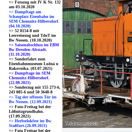
=> Fotozug mit IV K Nr. 132
am 03.10.2020
=> Dampftage am
Schauplatz Eisenbahn im
SEM Chemnitz-Hilbersdorf.
(04.10.2020)
=> 52 8154-8 mit
Leerreisezug und TdoT im
Bw Nossen. (10.10.2020)
=> Saisonabschluss im EBM
Bw Dresden-Altstadt.
(11.10.2020)
=> Sonderfahrt zum
Eisenbahnmuseum Lužná u
Rakovníka. (03.07.2021)
=> Dampftage im SEM
Chemnitz-Hilbersdorf.
(22.08.2021)
=> Sonderzug mit 155 273-6,
243 005-6 und 50 3648-8
=> Tag der offenen Tür im
Bw Nossen. (12.09.2021)
=> Foto-Freitag bei der
Lößnitzgrundbahn.
(17.09.2021)
=> Herbstlokfest im Bw
Staßfurt.(26.09.2021)
=> Foto Freitag bei der