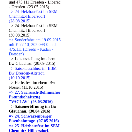
und 475.111 Dresden - Liberec
- Dresden. (23.05.2015)
=> 24. Heizhausfest im SEM
Chemnitz-Hilbersdorf.
(28.08.2015)
=> 24. Heizhausfest im SEM
Chemnitz-Hilbersdorf.
(30.08.2015)
=> Sonderfahrt am 19.09.2015
mit E 77 10, 202 098-0 und
475.111 (Dresdn - Kadan -
Dresden)
=> Lokausstellung im ehem
Bw Glauchau. (20.09.2015)
=> Saisonabschluss im EBM
Bw Dresden-Altstadt.
(10.10.2015)
=> Herbstfest im ehem. Bw
Nossen (11.10.2015)
=> 27. Sächsisch-Böhmischer
Freundschaftszug
"VACLAV" (26.03.2016)
=> Saisoneröffnung im Bw
Glauchau. (30.04.2016)
=> 24. Schwarzenberger
Eisenbahntage. (07.05.2016)
=> 25. Heizhausfest im SEM
Chemnitz-Hilbersdorf.