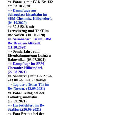
=> Fotozug mit IV K Nr. 132
am 03.10.2020
=> Dampftage am
Schauplatz Eisenbahn im
SEM Chemnitz-Hilbersdorf.
(04.10.2020)
=> 52 8154-8 mit
Leerreisezug und TdoT im
Bw Nossen. (10.10.2020)
=> Saisonabschluss im EBM
Bw Dresden-Altstadt.
(11.10.2020)
=> Sonderfahrt zum
Eisenbahnmuseum Lužná u
Rakovníka. (03.07.2021)
=> Dampftage im SEM
Chemnitz-Hilbersdorf.
(22.08.2021)
=> Sonderzug mit 155 273-6,
243 005-6 und 50 3648-8
=> Tag der offenen Tür im
Bw Nossen. (12.09.2021)
=> Foto-Freitag bei der
Lößnitzgrundbahn.
(17.09.2021)
=> Herbstlokfest im Bw
Staßfurt.(26.09.2021)
=> Foto Freitag bei der