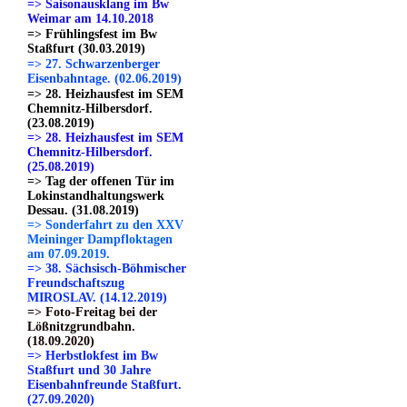
=> Saisonausklang im Bw
Weimar am 14.10.2018
=> Frühlingsfest im Bw
Staßfurt (30.03.2019)
=> 27. Schwarzenberger
Eisenbahntage. (02.06.2019)
=> 28. Heizhausfest im SEM
Chemnitz-Hilbersdorf.
(23.08.2019)
=> 28. Heizhausfest im SEM
Chemnitz-Hilbersdorf.
(25.08.2019)
=> Tag der offenen Tür im
Lokinstandhaltungswerk
Dessau. (31.08.2019)
=> Sonderfahrt zu den XXV
Meininger Dampfloktagen
am 07.09.2019.
=> 38. Sächsisch-Böhmischer
Freundschaftszug
MIROSLAV. (14.12.2019)
=> Foto-Freitag bei der
Lößnitzgrundbahn.
(18.09.2020)
=> Herbstlokfest im Bw
Staßfurt und 30 Jahre
Eisenbahnfreunde Staßfurt.
(27.09.2020)