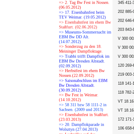
=> 2. Tag Bw Fest in Nossen.
345 411-
(06.05.2012)
202 885-
=> 17. Eisenbahnfest beim
TEV Weimar. (19.05.2012)
202 646-
=> Eisenbahnfest im ehem Bw
Staßfurt. (02.06.2012)
203 843-
=> Museums-Sommernacht im
EBM Bw DD Alt.
V 300 00
(14.07.2012)
=> Sonderzug zu den 18.
V 300 00
Meininger Dampfloktage.
=> Trabbi trifft Dampflok im
V 300 00
EBM Bw Dresden Altstadt.
120 269-
(02.09.2012)
=> Herbstfest im ehem Bw
219 003-
Nossen.(22.09.2012)
=> Saisonabschluss im EBM
118 141-
Bw Dresden Altstadt.
(30.09.2012)
118 782-
=> Bw Fest in Weimar.
(14.10.2012)
VT 18.16
=> 58 311 bzw 58 1111-2 in
Sachsen. (2009 und 2013)
VT 18.16
=> Eisenbahnfest in Staßfurt.
172 171-
(23.03.2013)
=> 20. Dampflokparade in
106 658-
Wolsztyn (27.04.2013)