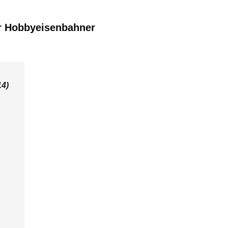
r Hobbyeisenbahner
14)