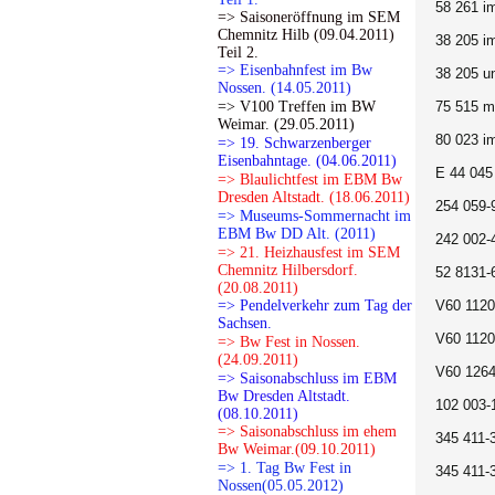
58 261 i
=> Saisoneröffnung im SEM
Chemnitz Hilb (09.04.2011)
38 205 i
Teil 2.
=> Eisenbahnfest im Bw
38 205 u
Nossen. (14.05.2011)
=> V100 Treffen im BW
75 515 m
Weimar. (29.05.2011)
80 023 i
=> 19. Schwarzenberger
Eisenbahntage. (04.06.2011)
E 44 045
=> Blaulichtfest im EBM Bw
Dresden Altstadt. (18.06.2011)
254 059-
=> Museums-Sommernacht im
EBM Bw DD Alt. (2011)
242 002-
=> 21. Heizhausfest im SEM
Chemnitz Hilbersdorf.
52 8131
(20.08.2011)
=> Pendelverkehr zum Tag der
V60 1120
Sachsen.
V60 1120
=> Bw Fest in Nossen.
(24.09.2011)
V60 1264
=> Saisonabschluss im EBM
Bw Dresden Altstadt.
102 003-
(08.10.2011)
=> Saisonabschluss im ehem
345 411-
Bw Weimar.(09.10.2011)
=> 1. Tag Bw Fest in
345 411-
Nossen(05.05.2012)