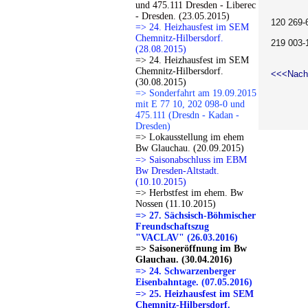
und 475.111 Dresden - Liberec
- Dresden. (23.05.2015)
120 269-
=> 24. Heizhausfest im SEM
Chemnitz-Hilbersdorf.
219 003-
(28.08.2015)
=> 24. Heizhausfest im SEM
Chemnitz-Hilbersdorf.
<<<Nach
(30.08.2015)
=> Sonderfahrt am 19.09.2015
mit E 77 10, 202 098-0 und
475.111 (Dresdn - Kadan -
Dresden)
=> Lokausstellung im ehem
Bw Glauchau. (20.09.2015)
=> Saisonabschluss im EBM
Bw Dresden-Altstadt.
(10.10.2015)
=> Herbstfest im ehem. Bw
Nossen (11.10.2015)
=> 27. Sächsisch-Böhmischer
Freundschaftszug
"VACLAV" (26.03.2016)
=> Saisoneröffnung im Bw
Glauchau. (30.04.2016)
=> 24. Schwarzenberger
Eisenbahntage. (07.05.2016)
=> 25. Heizhausfest im SEM
Chemnitz-Hilbersdorf.