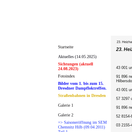
23. Heizha
Startseite
23. He
Aktuelles (14.05.2025)
Sichtungen (aktuell
43 001 u
24.08.2023)
Fotoindex
91 896 n
Hilbersdo
Bilder vom 1. bis zum 15.
Dresdner Dampfloktreffen.
43 001 u
Straßenbahnen in Dresden
57 3297 
Galerie 1
91 896 n
Galerie 2
52 8154-
=> Saisoneröffnung im SEM
03 2155-
Chemnitz Hilb (09.04.2011)
Teil 1.