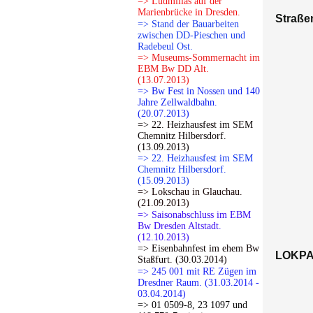
=> Ludmillas auf der
Marienbrücke in Dresden.
Straße
=> Stand der Bauarbeiten
zwischen DD-Pieschen und
Radebeul Ost.
=> Museums-Sommernacht im
EBM Bw DD Alt.
(13.07.2013)
=> Bw Fest in Nossen und 140
Jahre Zellwaldbahn.
(20.07.2013)
=> 22. Heizhausfest im SEM
Chemnitz Hilbersdorf.
(13.09.2013)
=> 22. Heizhausfest im SEM
Chemnitz Hilbersdorf.
(15.09.2013)
=> Lokschau in Glauchau.
(21.09.2013)
=> Saisonabschluss im EBM
Bw Dresden Altstadt.
(12.10.2013)
=> Eisenbahnfest im ehem Bw
LOKPAR
Staßfurt. (30.03.2014)
=> 245 001 mit RE Zügen im
Dresdner Raum. (31.03.2014 -
03.04.2014)
=> 01 0509-8, 23 1097 und