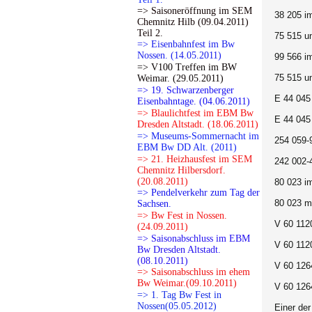
=> Saisoneröffnung im SEM
38 205 i
Chemnitz Hilb (09.04.2011)
Teil 2.
75 515 u
=> Eisenbahnfest im Bw
Nossen. (14.05.2011)
99 566 i
=> V100 Treffen im BW
75 515 u
Weimar. (29.05.2011)
=> 19. Schwarzenberger
E 44 045
Eisenbahntage. (04.06.2011)
=> Blaulichtfest im EBM Bw
E 44 045
Dresden Altstadt. (18.06.2011)
=> Museums-Sommernacht im
254 059-
EBM Bw DD Alt. (2011)
=> 21. Heizhausfest im SEM
242 002-
Chemnitz Hilbersdorf.
(20.08.2011)
80 023 i
=> Pendelverkehr zum Tag der
80 023 m
Sachsen.
=> Bw Fest in Nossen.
V 60 112
(24.09.2011)
=> Saisonabschluss im EBM
V 60 112
Bw Dresden Altstadt.
(08.10.2011)
V 60 126
=> Saisonabschluss im ehem
Bw Weimar.(09.10.2011)
V 60 126
=> 1. Tag Bw Fest in
Nossen(05.05.2012)
Einer de