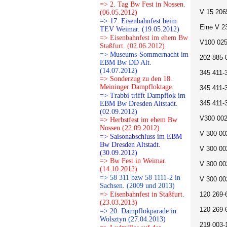
=> 2. Tag Bw Fest in Nossen.
V 15 206
(06.05.2012)
=> 17. Eisenbahnfest beim
Eine V 2
TEV Weimar. (19.05.2012)
=> Eisenbahnfest im ehem Bw
V100 025
Staßfurt. (02.06.2012)
=> Museums-Sommernacht im
202 885-
EBM Bw DD Alt.
(14.07.2012)
345 411-
=> Sonderzug zu den 18.
Meininger Dampfloktage.
345 411-
=> Trabbi trifft Dampflok im
345 411-
EBM Bw Dresden Altstadt.
(02.09.2012)
V300 002
=> Herbstfest im ehem Bw
Nossen.(22.09.2012)
V 300 00
=> Saisonabschluss im EBM
Bw Dresden Altstadt.
V 300 00
(30.09.2012)
=> Bw Fest in Weimar.
V 300 00
(14.10.2012)
=> 58 311 bzw 58 1111-2 in
V 300 00
Sachsen. (2009 und 2013)
=> Eisenbahnfest in Staßfurt.
120 269-
(23.03.2013)
120 269-
=> 20. Dampflokparade in
Wolsztyn (27.04.2013)
219 003-