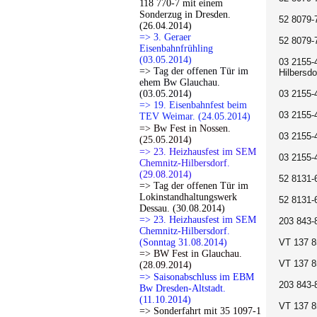
118 770-7 mit einem
Sonderzug in Dresden.
52 8079-
(26.04.2014)
=> 3. Geraer
52 8079-
Eisenbahnfrühling
(03.05.2014)
03 2155-
=> Tag der offenen Tür im
Hilbersdo
ehem Bw Glauchau.
(03.05.2014)
03 2155-
=> 19. Eisenbahnfest beim
03 2155-
TEV Weimar. (24.05.2014)
=> Bw Fest in Nossen.
03 2155-
(25.05.2014)
=> 23. Heizhausfest im SEM
03 2155-
Chemnitz-Hilbersdorf.
(29.08.2014)
52 8131-
=> Tag der offenen Tür im
Lokinstandhaltungswerk
52 8131-
Dessau. (30.08.2014)
=> 23. Heizhausfest im SEM
203 843-
Chemnitz-Hilbersdorf.
(Sonntag 31.08.2014)
VT 137 8
=> BW Fest in Glauchau.
VT 137 8
(28.09.2014)
=> Saisonabschluss im EBM
203 843-
Bw Dresden-Altstadt.
(11.10.2014)
VT 137 8
=> Sonderfahrt mit 35 1097-1