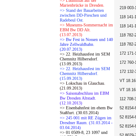
=> Ludmillas auf der
Marienbrücke in Dresden.
219 003-
=> Stand der Bauarbeiten
zwischen DD-Pieschen und
118 141-
Radebeul Ost.
=> Museums-Sommernacht im
118 141-
EBM Bw DD Alt.
(13.07.2013)
118 782-
=> Bw Fest in Nossen und 140
118 782-
Jahre Zellwaldbahn.
(20.07.2013)
172 171-
=> 22. Heizhausfest im SEM
Chemnitz Hilbersdorf.
172 760-
(13.09.2013)
=> 22. Heizhausfest im SEM
172 132-
Chemnitz Hilbersdorf.
(15.09.2013)
VT 18.16
=> Lokschau in Glauchau.
(21.09.2013)
VT 18.16
=> Saisonabschluss im EBM
Bw Dresden Altstadt.
112 708-
(12.10.2013)
=> Eisenbahnfest im ehem Bw
52 8154-
Staßfurt. (30.03.2014)
52 8154-
=> 245 001 mit RE Zügen im
Dresdner Raum. (31.03.2014 -
52 8154-
03.04.2014)
=> 01 0509-8, 23 1097 und
52 8079-