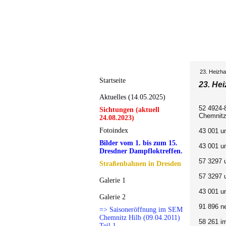
23. Heizha
Startseite
23. Hei
Aktuelles (14.05.2025)
52 4924-
Sichtungen (aktuell
Chemnitz 
24.08.2023)
Fotoindex
43 001 u
Bilder vom 1. bis zum 15.
43 001 u
Dresdner Dampfloktreffen.
57 3297 
Straßenbahnen in Dresden
57 3297 
Galerie 1
43 001 u
Galerie 2
91 896 n
=> Saisoneröffnung im SEM
Chemnitz Hilb (09.04.2011)
58 261 i
Teil 1.