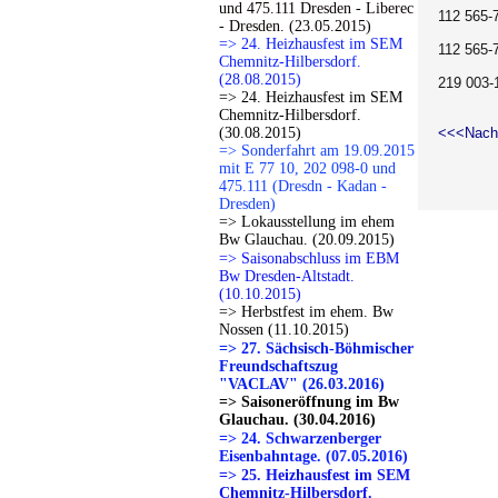
und 475.111 Dresden - Liberec
112 565-7
- Dresden. (23.05.2015)
=> 24. Heizhausfest im SEM
112 565-
Chemnitz-Hilbersdorf.
(28.08.2015)
219 003-
=> 24. Heizhausfest im SEM
Chemnitz-Hilbersdorf.
(30.08.2015)
<<<Nach
=> Sonderfahrt am 19.09.2015
mit E 77 10, 202 098-0 und
475.111 (Dresdn - Kadan -
Dresden)
=> Lokausstellung im ehem
Bw Glauchau. (20.09.2015)
=> Saisonabschluss im EBM
Bw Dresden-Altstadt.
(10.10.2015)
=> Herbstfest im ehem. Bw
Nossen (11.10.2015)
=> 27. Sächsisch-Böhmischer
Freundschaftszug
"VACLAV" (26.03.2016)
=> Saisoneröffnung im Bw
Glauchau. (30.04.2016)
=> 24. Schwarzenberger
Eisenbahntage. (07.05.2016)
=> 25. Heizhausfest im SEM
Chemnitz-Hilbersdorf.