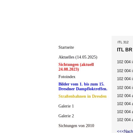
ITL 312
Startseite
ITL BR
Aktuelles (14.05.2025)
102 004 i
Sichtungen (aktuell
24.08.2023)
102 004 i
Fotoindex
102 004 i
Bilder vom 1. bis zum 15.
102 004 i
Dresdner Dampfloktreffen.
102 004 a
Straßenbahnen in Dresden
102 004 a
Galerie 1
102 004 a
Galerie 2
102 004 a
Sichtungen von 2010
<<<Nach