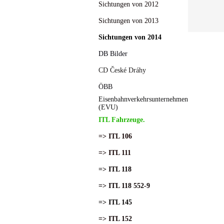
Sichtungen von 2012
Sichtungen von 2013
Sichtungen von 2014
DB Bilder
CD České Dráhy
ÖBB
Eisenbahnverkehrsunternehmen
(EVU)
ITL Fahrzeuge.
=> ITL 106
=> ITL 111
=> ITL 118
=> ITL 118 552-9
=> ITL 145
=> ITL 152