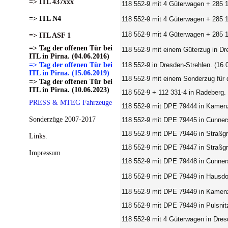
=> ITL 437xxx
118 552-9 mit 4 Güterwagen + 285 1
=> ITL N4
118 552-9 mit 4 Güterwagen + 285 1
118 552-9 mit 4 Güterwagen + 285 1
=> ITL ASF 1
=> Tag der offenen Tür bei
118 552-9 mit einem Güterzug in Dr
ITL in Pirna. (04.06.2016)
=> Tag der offenen Tür bei
118 552-9 in Dresden-Strehlen. (16.
ITL in Pirna. (15.06.2019)
118 552-9 mit einem Sonderzug für 
=> Tag der offenen Tür bei
ITL in Pirna. (10.06.2023)
118 552-9 + 112 331-4 in Radeberg. 
PRESS & MTEG Fahrzeuge
118 552-9 mit DPE 79444 in Kamen
Sonderzüge 2007-2017
118 552-9 mit DPE 79445 in Cunner
118 552-9 mit DPE 79446 in Straßg
Links.
118 552-9 mit DPE 79447 in Straßg
Impressum
118 552-9 mit DPE 79448 in Cunner
118 552-9 mit DPE 79449 in Hausdo
118 552-9 mit DPE 79449 in Kamen
118 552-9 mit DPE 79449 in Pulsnit
118 552-9 mit 4 Güterwagen in Dres