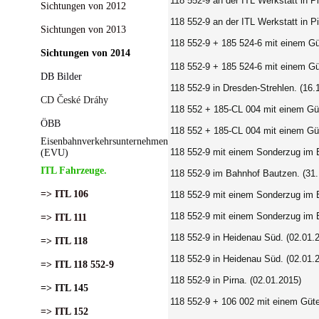
118 552-9 an der ITL Werkstatt in Pi
Sichtungen von 2012
118 552-9 an der ITL Werkstatt in Pi
Sichtungen von 2013
118 552-9 + 185 524-6 mit einem Gü
Sichtungen von 2014
118 552-9 + 185 524-6 mit einem Gü
DB Bilder
118 552-9 in Dresden-Strehlen. (16.
CD České Dráhy
118 552 + 185-CL 004 mit einem Güt
ÖBB
118 552 + 185-CL 004 mit einem Güt
Eisenbahnverkehrsunternehmen
118 552-9 mit einem Sonderzug im 
(EVU)
ITL Fahrzeuge.
118 552-9 im Bahnhof Bautzen. (31.
=> ITL 106
118 552-9 mit einem Sonderzug im B
118 552-9 mit einem Sonderzug im B
=> ITL 111
118 552-9 in Heidenau Süd. (02.01.
=> ITL 118
118 552-9 in Heidenau Süd. (02.01.
=> ITL 118 552-9
118 552-9 in Pirna. (02.01.2015)
=> ITL 145
118 552-9 + 106 002 mit einem Güte
=> ITL 152