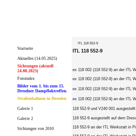
ITL 118 552-9
Startseite
ITL 118 552-9
Aktuelles (14.05.2025)
Sichtungen (aktuell
ex 118 002 (118 552-9)
an der ITL We
24.08.2023)
Fotoindex
ex 118 002 (118 552-9)
an der ITL We
Bilder vom 1. bis zum 15.
ex 118 002 (118 552-9)
an der ITL We
Dresdner Dampfloktreffen.
Straßenbahnen in Dresden
ex 118 002 (118 552-9) an der ITL We
Galerie 1
118 552-9 und V240 001 ausgestellt
118 552-9 ausgestellt auf dem Dresd
Galerie 2
118 552-9 an der ITL Werkstatt in Pi
Sichtungen von 2010