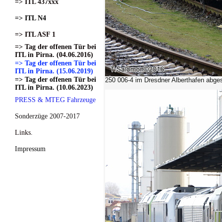
=> ITL 437xxx
=> ITL N4
=> ITL ASF 1
=> Tag der offenen Tür bei
ITL in Pirna. (04.06.2016)
=> Tag der offenen Tür bei
ITL in Pirna. (15.06.2019)
=> Tag der offenen Tür bei
250 006-4
im Dresdner Alberthafen abgest
ITL in Pirna. (10.06.2023)
PRESS & MTEG Fahrzeuge
Sonderzüge 2007-2017
Links.
Impressum