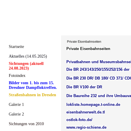
Private Eisenbahnseiten
Startseite
Private Eisenbahnseiten
Aktuelles (14.05.2025)
Privatbahnen und Museumsbahnsei
Sichtungen (aktuell
24.08.2023)
Die BR 243/143/250/155/252/156 der
Fotoindex
Die BR 230 DR/ DB 180/ CD 371/ CD
Bilder vom 1. bis zum 15.
Die BR V100 der DR
Dresdner Dampfloktreffen.
Straßenbahnen in Dresden
Die Baureihe 232 und ihre Umbauva
Galerie 1
lokliste.homepage.t-online.de
eisenbahnerwelt.de.tl
Galerie 2
ostlok-foto.de/
Sichtungen von 2010
www.regio-schiene.de