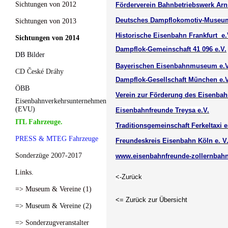
Sichtungen von 2012
Förderverein Bahnbetriebswerk Arns
Deutsches Dampflokomotiv-Museu
Sichtungen von 2013
Historische Eisenbahn Frankfurt e.
Sichtungen von 2014
Dampflok-Gemeinschaft 41 096 e.V.
DB Bilder
Bayerischen Eisenbahnmuseum e.V
CD České Dráhy
Dampflok-Gesellschaft München e.V
ÖBB
Verein zur Förderung des Eisenb
Eisenbahnverkehrsunternehmen
(EVU)
Eisenbahnfreunde Treysa e.V.
ITL Fahrzeuge.
Traditionsgemeinschaft Ferkeltaxi e
PRESS & MTEG Fahrzeuge
Freundeskreis Eisenbahn Köln e. V
Sonderzüge 2007-2017
www.eisenbahnfreunde-zollernbahn
Links.
<-Zurück
=> Museum & Vereine (1)
<= Zurück zur Übersicht
=> Museum & Vereine (2)
=> Sonderzugveranstalter