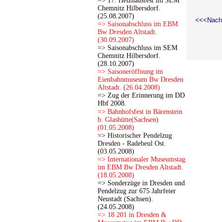
=> 17. Heizhausfest im SEM
Chemnitz Hilbersdorf.
(25.08.2007)
<<<Nach
=> Saisonabschluss im EBM
Bw Dresden Altstadt.
(30.09.2007)
=> Saisonabschluss im SEM
Chemnitz Hilbersdorf.
(28.10.2007)
=> Saisoneröffnung im
Eienbahnmuseum Bw Dresden
Altstadt. (26.04.2008)
=> Zug der Erinnerung im DD
Hbf 2008.
=> Bahnhofsfest in Bärenstein
b. Glashütte(Sachsen)
(01.05.2008)
=> Historischer Pendelzug
Dresden - Radebeul Ost.
(03.05.2008)
=> Internationaler Museumstag
im EBM Bw Dresden Altstadt.
(18.05.2008)
=> Sonderzüge in Dresden und
Pendelzug zur 675 Jahrfeier
Neustadt (Sachsen).
(24.05.2008)
=> 18 201 in Dresden &