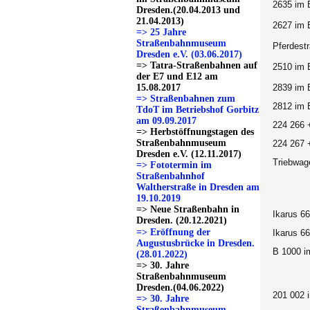
2635
im 
Dresden.(20.04.2013 und
21.04.2013)
2627 im 
=> 25 Jahre
Straßenbahnmuseum
Pferdest
Dresden e.V. (03.06.2017)
=> Tatra-Straßenbahnen auf
2510 im 
der E7 und E12 am
15.08.2017
2839 im 
=> Straßenbahnen zum
2812 im 
TdoT im Betriebshof Gorbitz
am 09.09.2017
224 266 
=> Herbstöffnungstagen des
Straßenbahnmuseum
224 267 
Dresden e.V. (12.11.2017)
Triebwag
=> Fototermin im
Straßenbahnhof
Waltherstraße in Dresden am
19.10.2019
=> Neue Straßenbahn in
Ikarus 6
Dresden. (20.12.2021)
=> Eröffnung der
Ikarus 6
Augustusbrücke in Dresden.
B 1000 i
(28.01.2022)
=> 30. Jahre
Straßenbahnmuseum
Dresden.(04.06.2022)
201 002 
=> 30. Jahre
Straßenbahnmuseum