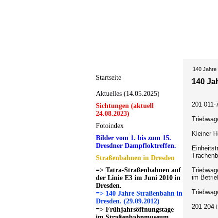
140 Jahre 
Startseite
140 Ja
Aktuelles (14.05.2025)
201 011-
Sichtungen (aktuell
24.08.2023)
Triebwag
Fotoindex
Kleiner 
Bilder vom 1. bis zum 15.
Dresdner Dampfloktreffen.
Einheits
Trachenb
Straßenbahnen in Dresden
=> Tatra-Straßenbahnen auf
Triebwag
im Betri
der Linie E3 im Juni 2010 in
Dresden.
Triebwag
=> 140 Jahre Straßenbahn in
Dresden. (29.09.2012)
201 204 
=> Frühjahrsöffnungstage
im Straßenbahnmuseum