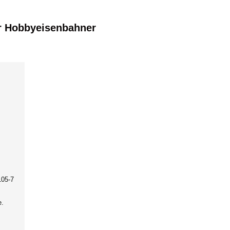
r Hobbyeisenbahner
105-7
e.