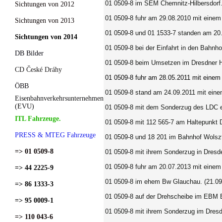
01 0509-8 im SEM Chemnitz-Hilbersdorf.
Sichtungen von 2012
01 0509-8 fuhr am 29.08.2010 mit einem
Sichtungen von 2013
01 0509-8 und 01 1533-7 standen am 20.0
Sichtungen von 2014
01 0509-8 bei der Einfahrt in den Bahnh
DB Bilder
01 0509-8 beim Umsetzen im Dresdner H
CD České Dráhy
01 0509-8 fuhr am 28.05.2011 mit eine
ÖBB
01 0509-8 stand am 24.09.2011 mit ein
Eisenbahnverkehrsunternehmen
(EVU)
01 0509-8 mit dem Sonderzug des LDC e.
ITL Fahrzeuge.
01 0509-8 mit 112 565-7 am Haltepunkt D
PRESS & MTEG Fahrzeuge
01 0509-8 und 18 201 im Bahnhof Wolsz
=> 01 0509-8
01 0509-8 mit ihrem Sonderzug in Dresd
01 0509-8 fuhr am 20.07.2013 mit einem
=> 44 2225-9
01 0509-8 im ehem Bw Glauchau. (21.09
=> 86 1333-3
01 0509-8 auf der Drehscheibe im EBM B
=> 95 0009-1
01 0509-8 mit ihrem Sonderzug im Dresd
=> 110 043-6